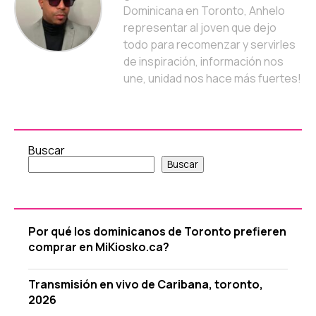
Dominicana en Toronto, Anhelo
representar al joven que dejo
todo para recomenzar y servirles
de inspiración, información nos
une, unidad nos hace más fuertes!
Buscar
Buscar
Por qué los dominicanos de Toronto prefieren
comprar en MiKiosko.ca?
Transmisión en vivo de Caribana, toronto,
2026