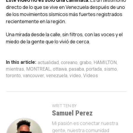
directo de lo que se vive en Venezuela después de uno
de los movimientos sísmicos más fuertes registrados
recientemente en la región.
Una mirada desde la calle, sin filtros, con las voces y el
miedo de la gente que lo vivió de cerca.
,
,
,
,
In this article:
actualidad
coreano
grabo
HAMILTON
,
,
,
,
,
,
mientras
MONTREAL
ottawa
pasaba
portada
sismo
,
,
,
,
toronto
vancouver
venezuela
video
Videos
WRITTEN BY
Samuel Perez
Mi pasión es conectar nuestra
gente, nuestra comunidad