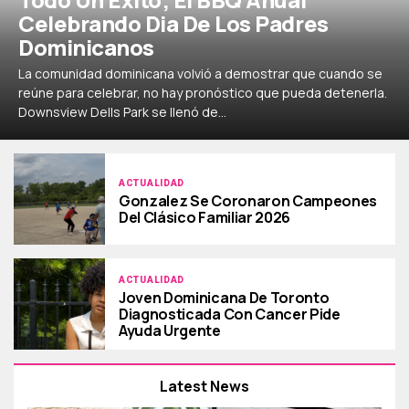
Celebrando Dia De Los Padres
Dominicanos
La comunidad dominicana volvió a demostrar que cuando se
reúne para celebrar, no hay pronóstico que pueda detenerla.
Downsview Dells Park se llenó de...
ACTUALIDAD
Gonzalez Se Coronaron Campeones
Del Clásico Familiar 2026
ACTUALIDAD
Joven Dominicana De Toronto
Diagnosticada Con Cancer Pide
Ayuda Urgente
Latest News