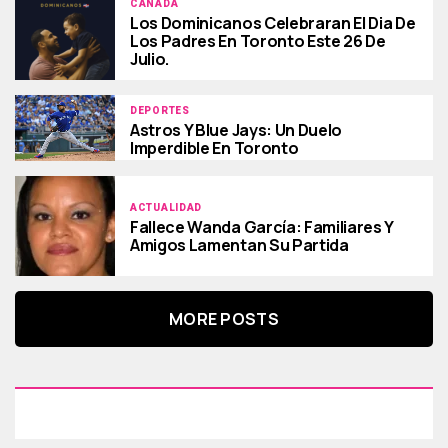
CANADÁ
Los Dominicanos Celebraran El Dia De
Los Padres En Toronto Este 26 De
Julio.
DEPORTES
Astros Y Blue Jays: Un Duelo
Imperdible En Toronto
ACTUALIDAD
Fallece Wanda García: Familiares Y
Amigos Lamentan Su Partida
MORE POSTS