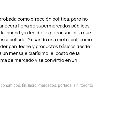
aprobada como dirección política, pero no
anecerá llena de supermercados públicos
e la ciudad ya decidió explorar una idea que
escabellada. Y cuando una metrópoli como
der pan, leche y productos básicos desde
 un mensaje clarísimo: el costo de la
ema de mercado y se convirtió en un
,
,
,
,
,
,
económicos
fin
lucro
mercados
portada
sin
toronto