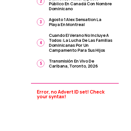
Público En Canadá Con Nombre
Dominicano
Agosto 1 Alex Sensation La
Playa En Montreal
Cuando El Verano No Incluye A
Todos: La Lucha De Las Familias
Dominicanas Por Un
Campamento Para Sus Hijos
Transmisión En Vivo De
Caribana, Toronto, 2026
Error, no Advert ID set! Check
your syntax!