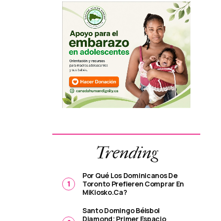
Trending
Por Qué Los Dominicanos De
Toronto Prefieren Comprar En
MiKiosko.ca?
Santo Domingo Béisbol
Diamond; Primer Espacio