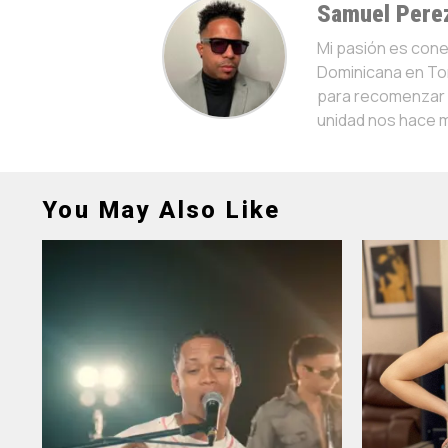
Samuel Pere
Mi pasión es con
Dominicana en Tor
para recomenzar y
unidad nos hace 
You May Also Like