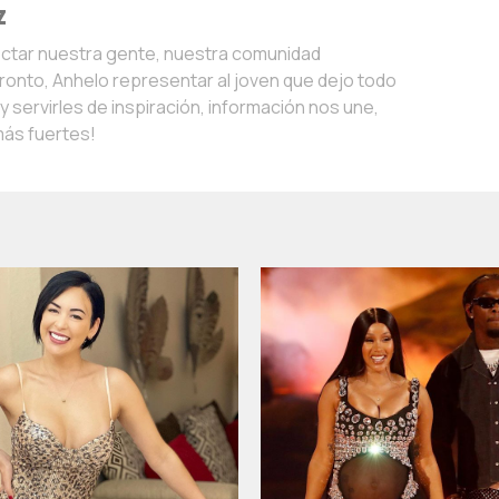
z
ectar nuestra gente, nuestra comunidad
onto, Anhelo representar al joven que dejo todo
 servirles de inspiración, información nos une,
más fuertes!