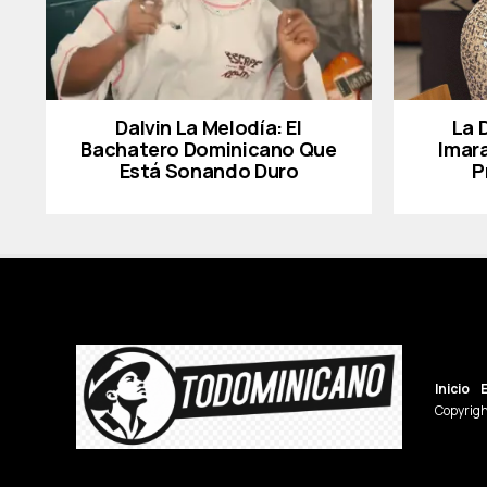
Dalvin La Melodía: El
La 
Bachatero Dominicano Que
Imar
Está Sonando Duro
P
Inicio
Copyrigh