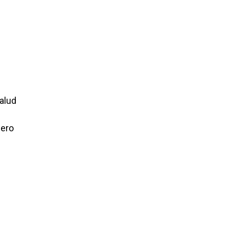
alud
iero