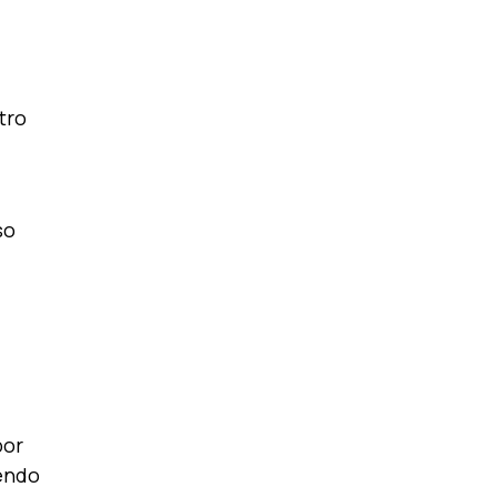
tro
so
por
yendo