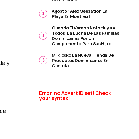
Agosto 1 Alex Sensation La
Playa En Montreal
Cuando El Verano No Incluye A
Todos: La Lucha De Las Familias
Dominicanas Por Un
Campamento Para Sus Hijos
Mi Kiosko La Nueva Tienda De
Productos Dominicanos En
dá y
Canada
Error, no Advert ID set! Check
your syntax!
 de