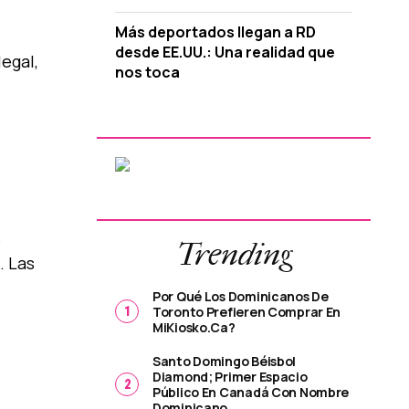
Más deportados llegan a RD
desde EE.UU.: Una realidad que
legal,
nos toca
s
Trending
. Las
Por Qué Los Dominicanos De
Toronto Prefieren Comprar En
MiKiosko.ca?
Santo Domingo Béisbol
Diamond; Primer Espacio
Público En Canadá Con Nombre
Dominicano