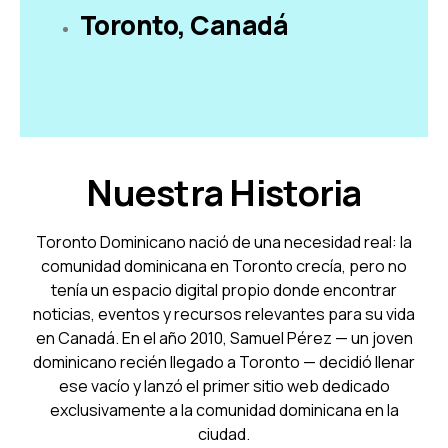
Toronto, Canadá
Nuestra Historia
Toronto Dominicano nació de una necesidad real: la
comunidad dominicana en Toronto crecía, pero no
tenía un espacio digital propio donde encontrar
noticias, eventos y recursos relevantes para su vida
en Canadá. En el año 2010, Samuel Pérez — un joven
dominicano recién llegado a Toronto — decidió llenar
ese vacío y lanzó el primer sitio web dedicado
exclusivamente a la comunidad dominicana en la
ciudad.