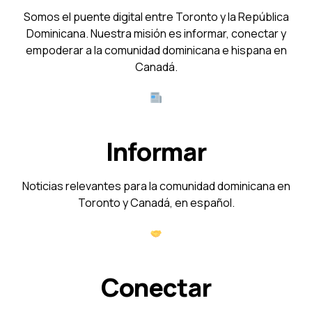
Somos el puente digital entre Toronto y la República
Dominicana. Nuestra misión es informar, conectar y
empoderar a la comunidad dominicana e hispana en
Canadá.
Informar
Noticias relevantes para la comunidad dominicana en
Toronto y Canadá, en español.
Conectar