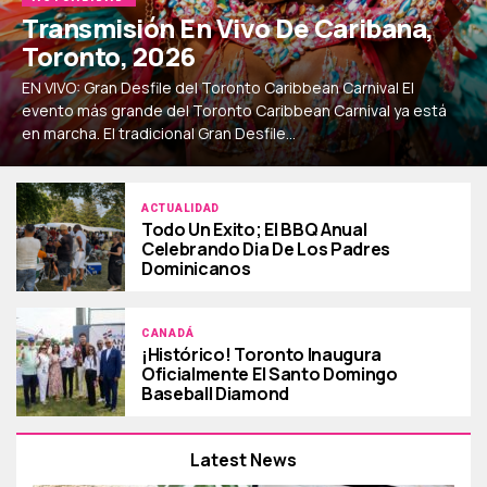
Transmisión En Vivo De Caribana,
Toronto, 2026
EN VIVO: Gran Desfile del Toronto Caribbean Carnival El
evento más grande del Toronto Caribbean Carnival ya está
en marcha. El tradicional Gran Desfile...
ACTUALIDAD
Todo Un Exito; El BBQ Anual
Celebrando Dia De Los Padres
Dominicanos
CANADÁ
¡Histórico! Toronto Inaugura
Oficialmente El Santo Domingo
Baseball Diamond
Latest News