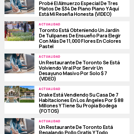
Probé El Almuerzo Especial De Tres
Platos De $34 De Piano Piano Y Aquí
Está Mi Reseña Honesta (VIDEO)
ACTUALIDAD
Toronto Está Obteniendo Un Jardín
De Tulipanes De Ensueño Para Elegir
Con Más De 11,000 Flores En Colores
Pastel
ACTUALIDAD
Un Restaurante De Toronto Se Está
Volviendo Viral Por Servir Un
Desayuno Masivo Por Solo $ 7
(VIDEO)
ACTUALIDAD
Drake Está Vendiendo Su Casa De 7
Habitaciones En Los Ángeles Por $ 88
Millones Y Tiene Su Propia Bodega
(FOTOS)
ACTUALIDAD
Un Restaurante De Toronto Está
Regalando Pollo Gratis Y Todo