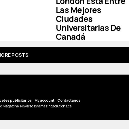
London Está Entre
Las Mejores
Ciudades
Universitarias De
Canadá
ORE POSTS
etes publicitarios
My account
Contactanos
o Magazine. Powered by amazingsolutions.ca