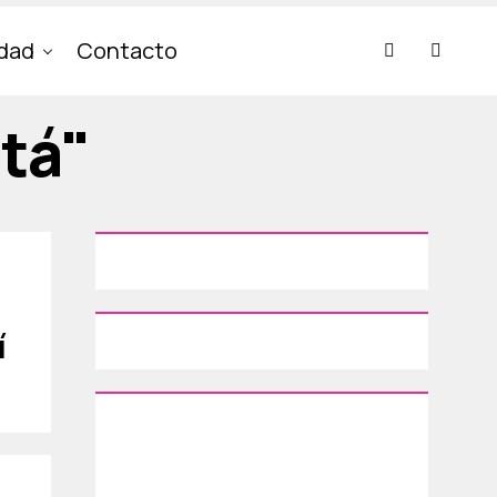
idad
Contacto
stá"
í