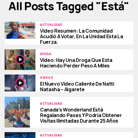
All Posts Tagged "está"
ACTUALIDAD
Video Resumen: La Comunidad
Acudió A Votar, En La Unidad Esta La
Fuerza.
AYUDA
Video: Hay Una Droga Que Esta
Haciendo Perder Peso A Miles
VIDEOS
El Nuevo Video Caliente De Natti
Natasha – Algarete
ACTUALIDAD
Canada’s Wonderland Está
Regalando Pases Y Podría Obtener
Visitas Ilimitadas Durante 25 Años
ACTUALIDAD