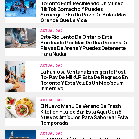
Toronto Está Recibiendo Un Museo
TikTok Borracho Y Puedes
Sumergirte En Un Pozo De Bolas Más
Grande Que La Vida
ACTUALIDAD
Este Río Lento De Ontario Está
Bordeado Por Más De Una Docena De
Playas De Arena Y Puedes Detenerte
Para Nadar
ACTUALIDAD
La Famosa Ventana Emergente Post-
To-Pay De MilkUP Está De Regreso En
Toronto Y Esta Vez Es Un Moo’seum
Inmersivo
ACTUALIDAD
El Nuevo Menú De Verano De Fresh
Kitchen + Juice Bar Está Aquí Con 6
Nuevos Artículos Para Saborear Esta
Temporada
ACTUALIDAD