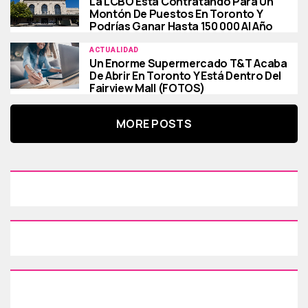
La LCBO Está Contratando Para Un
Montón De Puestos En Toronto Y
Podrías Ganar Hasta 150 000 Al Año
ACTUALIDAD
Un Enorme Supermercado T&T Acaba
De Abrir En Toronto Y Está Dentro Del
Fairview Mall (FOTOS)
MORE POSTS