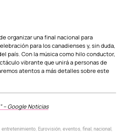
de organizar una final nacional para
elebración para los canadienses y, sin duda,
del país. Con la música como hilo conductor,
táculo vibrante que unirá a personas de
taremos atentos a más detalles sobre este
 – Google Noticias
,
,
,
,
,
,
entretenimiento
Eurovisión
eventos
final
nacional