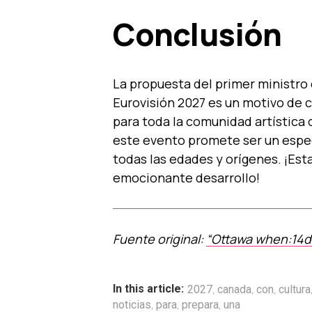
Conclusión
La propuesta del primer ministro 
Eurovisión 2027 es un motivo de c
para toda la comunidad artística 
este evento promete ser un espec
todas las edades y orígenes. ¡Es
emocionante desarrollo!
Fuente original:
“Ottawa when:14d”
,
,
,
In this article:
2027
canada
con
cultura
,
,
,
noticias
para
prepara
una