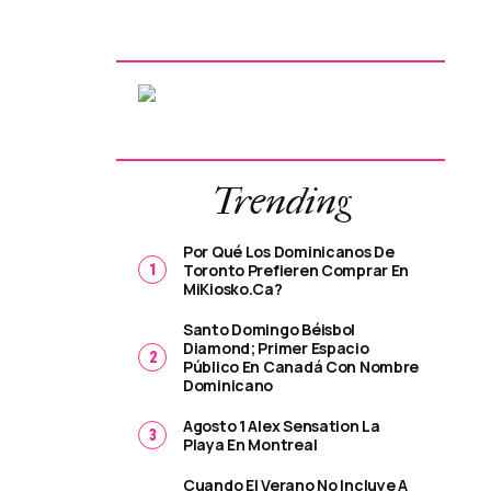
Trending
Por Qué Los Dominicanos De
Toronto Prefieren Comprar En
MiKiosko.ca?
Santo Domingo Béisbol
Diamond; Primer Espacio
Público En Canadá Con Nombre
Dominicano
Agosto 1 Alex Sensation La
Playa En Montreal
Cuando El Verano No Incluye A