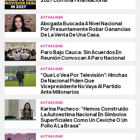
ACTUALIDAD
Abogada Buscada A Nivel Nacional
Por Presuntamente Robar Ganancias
De La Venta De Una Casa.
ACTUALIDAD
Paro Bajo Cauca: Sin Acuerdos En
Reunión Convocan A Paro Nacional
ACTUALIDAD
“Que Lo Vea Por Televisión”: Hinchas
De Nacional Piden Que
Vicepresidente No Vaya Al Partido
Ante Millonarios
ACTUALIDAD
Karina Pacheco: “Hemos Construido
La Autoestima Nacional En Símbolos
Superficiales Como Un Ceviche O Un
Pollo A La Brasa”
ACTUALIDAD