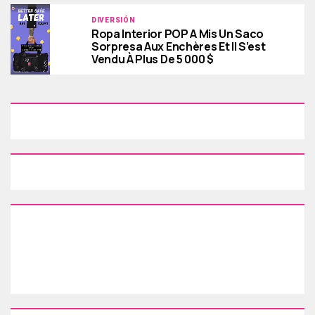
DIVERSIÓN
Ropa Interior POP A Mis Un Saco
Sorpresa Aux Enchères Et Il S’est
Vendu À Plus De 5 000 $