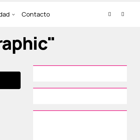
idad
Contacto
raphic"