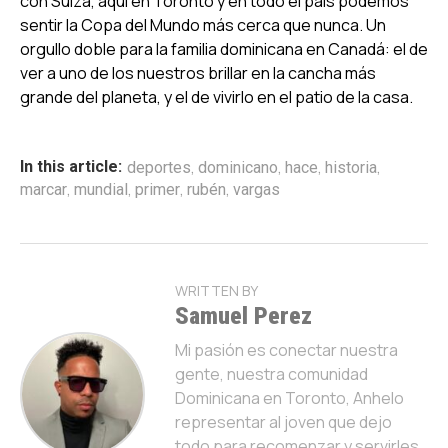
con Suiza, aquí en Toronto y en todo el país podemos
sentir la Copa del Mundo más cerca que nunca. Un
orgullo doble para la familia dominicana en Canadá: el de
ver a uno de los nuestros brillar en la cancha más
grande del planeta, y el de vivirlo en el patio de la casa.
,
,
,
,
In this article:
deportes
dominicano
hace
historia
,
,
,
,
marcar
mundial
primer
rubén
vargas
WRITTEN BY
Samuel Perez
Mi pasión es conectar nuestra
gente, nuestra comunidad
Dominicana en Toronto, Anhelo
representar al joven que dejo
todo para recomenzar y servirles