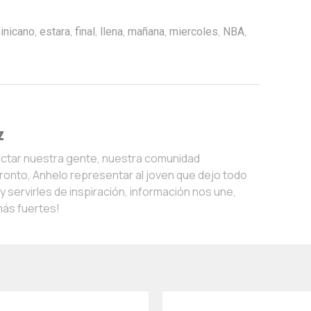
,
,
,
,
,
,
,
inicano
estara
final
llena
mañana
miercoles
NBA
z
ectar nuestra gente, nuestra comunidad
onto, Anhelo representar al joven que dejo todo
 servirles de inspiración, información nos une,
más fuertes!