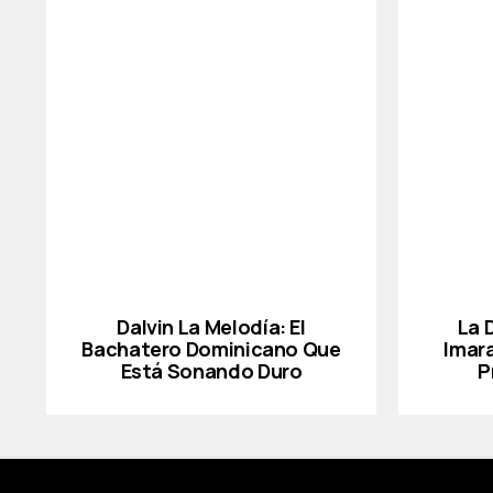
Dalvin La Melodía: El
La 
Bachatero Dominicano Que
Imar
Está Sonando Duro
P