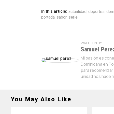
,
,
In this article:
actualidad
deportes
dom
,
,
portada
sabor
serie
WRITTEN BY
Samuel Pere
Mi pasión es con
Dominicana en Tor
para recomenzar y
unidad nos hace 
You May Also Like