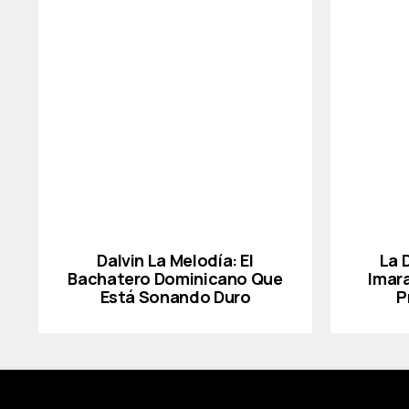
Dalvin La Melodía: El
La 
Bachatero Dominicano Que
Imar
Está Sonando Duro
P