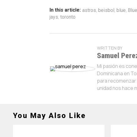
,
,
,
In this article:
astros
beisbol
blue
Blu
,
jays
toronto
WRITTEN BY
Samuel Pere
Mi pasión es con
Dominicana en Tor
para recomenzar y
unidad nos hace 
You May Also Like