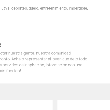
,
,
,
,
,
e Jays
deportes
duelo
entretenimiento
imperdible
z
ectar nuestra gente, nuestra comunidad
onto, Anhelo representar al joven que dejo todo
 servirles de inspiración, información nos une,
más fuertes!