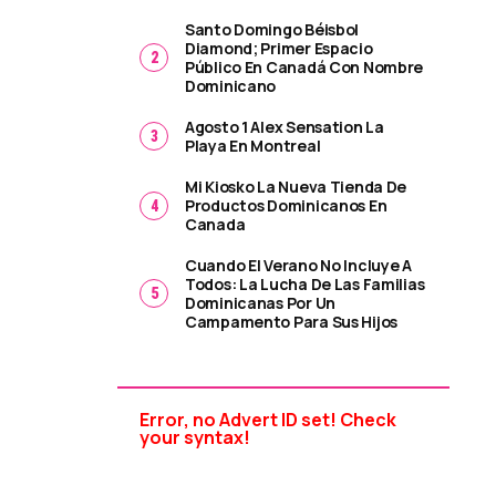
Santo Domingo Béisbol
Diamond; Primer Espacio
Público En Canadá Con Nombre
Dominicano
Agosto 1 Alex Sensation La
Playa En Montreal
Mi Kiosko La Nueva Tienda De
Productos Dominicanos En
Canada
Cuando El Verano No Incluye A
Todos: La Lucha De Las Familias
Dominicanas Por Un
Campamento Para Sus Hijos
Error, no Advert ID set! Check
your syntax!