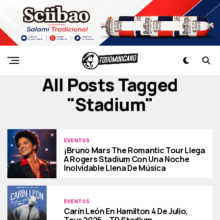
All Posts Tagged
"stadium"
EVENTOS
¡Bruno Mars The Romantic Tour Llega
A Rogers Stadium Con Una Noche
Inolvidable Llena De Música
EVENTOS
Carín León En Hamilton 4 De Julio,
Tour 2026 – TD Stadium