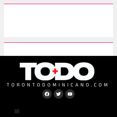
Type your paragraph here
[mc4wp_form id=67000]