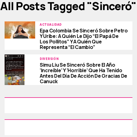
All Posts Tagged "sinceró"
ACTUALIDAD
Epa Colombia Se Sinceró Sobre Petro
Y Uribe: A Quién Le Dijo “el Papá De
Los Pollitos” Y A Quién Que
Representa “el Cambio”
DIVERSIÓN
Simu Liu Se Sinceró Sobre El Año
‘increíble’ Y ‘horrible’ Que Ha Tenido
Antes Del Día De Acción De Gracias De
Canuck