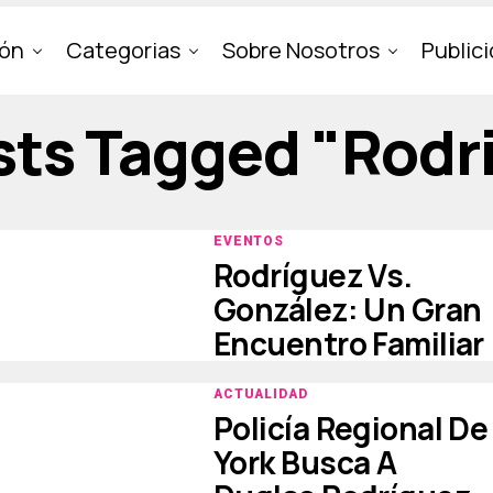
ión
Categorias
Sobre Nosotros
Public
osts Tagged "rodr
EVENTOS
Rodríguez Vs.
González: Un Gran
Encuentro Familiar
ACTUALIDAD
Policía Regional De
York Busca A