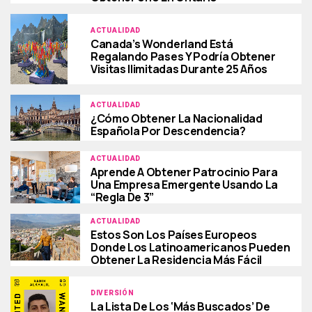
ACTUALIDAD
Canada’s Wonderland Está
Regalando Pases Y Podría Obtener
Visitas Ilimitadas Durante 25 Años
ACTUALIDAD
¿Cómo Obtener La Nacionalidad
Española Por Descendencia?
ACTUALIDAD
Aprende A Obtener Patrocinio Para
Una Empresa Emergente Usando La
“regla De 3”
ACTUALIDAD
Estos Son Los Países Europeos
Donde Los Latinoamericanos Pueden
Obtener La Residencia Más Fácil
DIVERSIÓN
La Lista De Los ‘más Buscados’ De