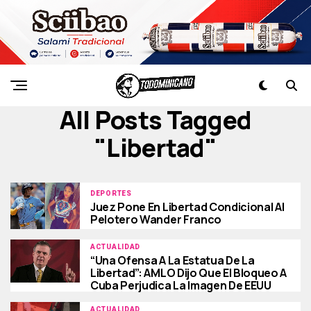
All Posts Tagged
"libertad"
DEPORTES
Juez Pone En Libertad Condicional Al
Pelotero Wander Franco
ACTUALIDAD
“Una Ofensa A La Estatua De La
Libertad”: AMLO Dijo Que El Bloqueo A
Cuba Perjudica La Imagen De EEUU
ACTUALIDAD