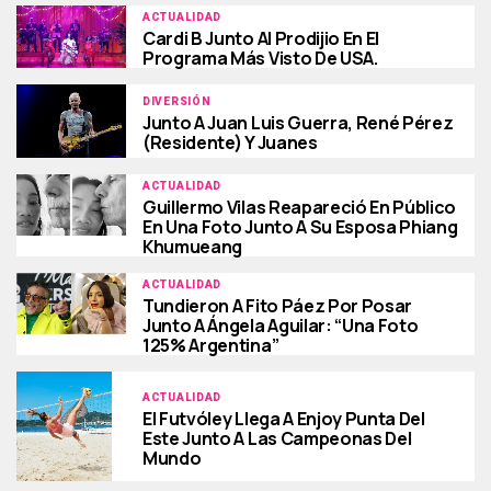
ACTUALIDAD
Cardi B Junto Al Prodijio En El
Programa Más Visto De USA.
DIVERSIÓN
Junto A Juan Luis Guerra, René Pérez
(Residente) Y Juanes
ACTUALIDAD
Guillermo Vilas Reapareció En Público
En Una Foto Junto A Su Esposa Phiang
Khumueang
ACTUALIDAD
Tundieron A Fito Páez Por Posar
Junto A Ángela Aguilar: “Una Foto
125% Argentina”
ACTUALIDAD
El Futvóley Llega A Enjoy Punta Del
Este Junto A Las Campeonas Del
Mundo