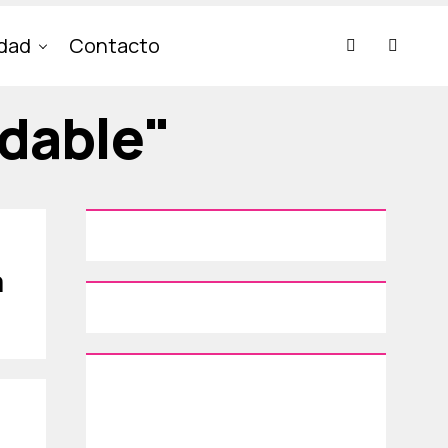
idad
Contacto
idable"
a