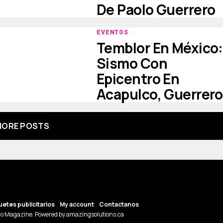
De Paolo Guerrero
EVENTOS
Temblor En México:
Sismo Con
Epicentro En
Acapulco, Guerrero
ORE POSTS
etes publicitarios
My account
Contactanos
o Magazine. Powered by amazingsolutions.ca