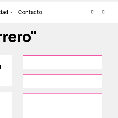
idad
Contacto
rrero"
a