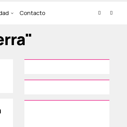
idad
Contacto
erra"
a