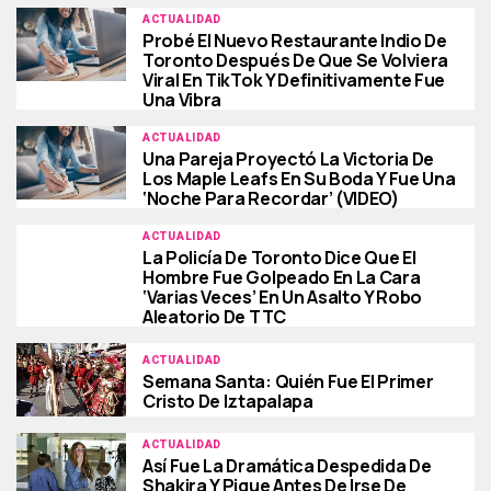
ACTUALIDAD
Probé El Nuevo Restaurante Indio De
Toronto Después De Que Se Volviera
Viral En TikTok Y Definitivamente Fue
Una Vibra
ACTUALIDAD
Una Pareja Proyectó La Victoria De
Los Maple Leafs En Su Boda Y Fue Una
‘noche Para Recordar’ (VIDEO)
ACTUALIDAD
La Policía De Toronto Dice Que El
Hombre Fue Golpeado En La Cara
‘varias Veces’ En Un Asalto Y Robo
Aleatorio De TTC
ACTUALIDAD
Semana Santa: Quién Fue El Primer
Cristo De Iztapalapa
ACTUALIDAD
Así Fue La Dramática Despedida De
Shakira Y Pique Antes De Irse De