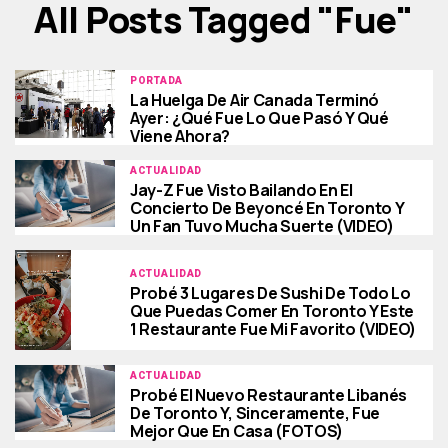
All Posts Tagged "fue"
PORTADA
La Huelga De Air Canada Terminó
Ayer: ¿qué Fue Lo Que Pasó Y Qué
Viene Ahora?
ACTUALIDAD
Jay-Z Fue Visto Bailando En El
Concierto De Beyoncé En Toronto Y
Un Fan Tuvo Mucha Suerte (VIDEO)
ACTUALIDAD
Probé 3 Lugares De Sushi De Todo Lo
Que Puedas Comer En Toronto Y Este
1 Restaurante Fue Mi Favorito (VIDEO)
ACTUALIDAD
Probé El Nuevo Restaurante Libanés
De Toronto Y, Sinceramente, Fue
Mejor Que En Casa (FOTOS)