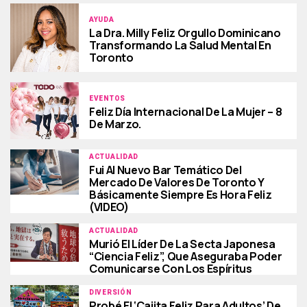
AYUDA
La Dra. Milly Feliz Orgullo Dominicano
Transformando La Salud Mental En
Toronto
EVENTOS
Feliz Día Internacional De La Mujer – 8
De Marzo.
ACTUALIDAD
Fui Al Nuevo Bar Temático Del
Mercado De Valores De Toronto Y
Básicamente Siempre Es Hora Feliz
(VIDEO)
ACTUALIDAD
Murió El Líder De La Secta Japonesa
“Ciencia Feliz”, Que Aseguraba Poder
Comunicarse Con Los Espíritus
DIVERSIÓN
Probé El ‘Cajita Feliz Para Adultos’ De