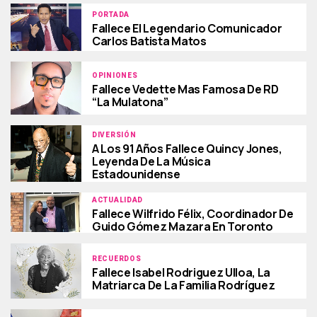
PORTADA
Fallece El Legendario Comunicador
Carlos Batista Matos
OPINIONES
Fallece Vedette Mas Famosa De RD
“La Mulatona”
DIVERSIÓN
A Los 91 Años Fallece Quincy Jones,
Leyenda De La Música
Estadounidense
ACTUALIDAD
Fallece Wilfrido Félix, Coordinador De
Guido Gómez Mazara En Toronto
RECUERDOS
Fallece Isabel Rodriguez Ulloa, La
Matriarca De La Familia Rodríguez