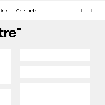
idad
Contacto
tre"
e