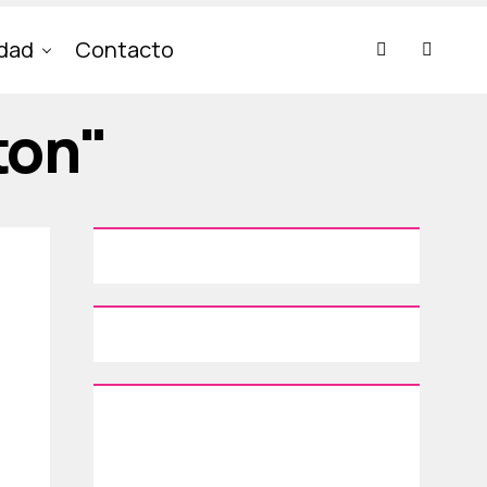
idad
Contacto
ton"