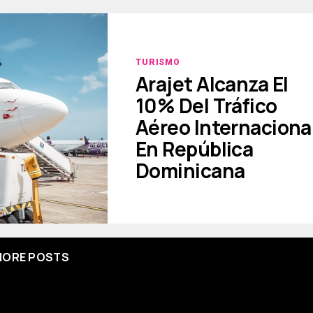
TURISMO
Arajet Alcanza El
10% Del Tráfico
Aéreo Internaciona
En República
Dominicana
ORE POSTS
[mc4wp_form id=67000]