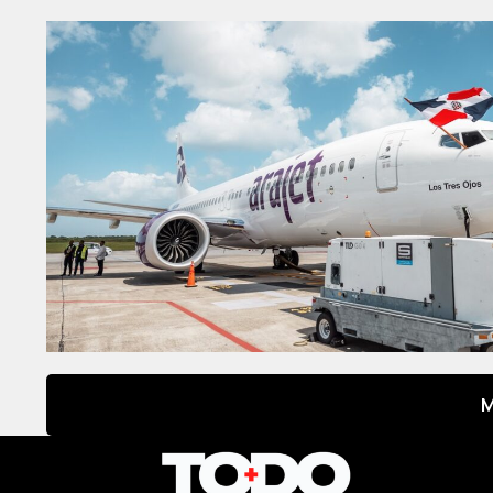
M
Type your
paragraph
here