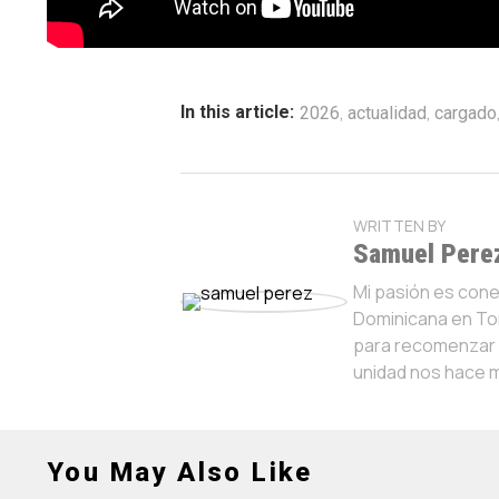
,
,
In this article:
2026
actualidad
cargado
WRITTEN BY
Samuel Pere
Mi pasión es con
Dominicana en Tor
para recomenzar y
unidad nos hace 
You May Also Like