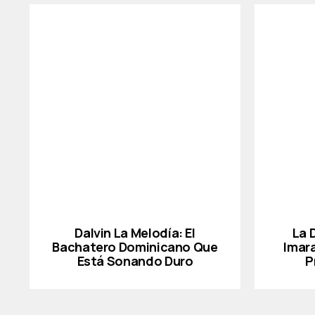
Dalvin La Melodía: El
La 
Bachatero Dominicano Que
Imar
Está Sonando Duro
P