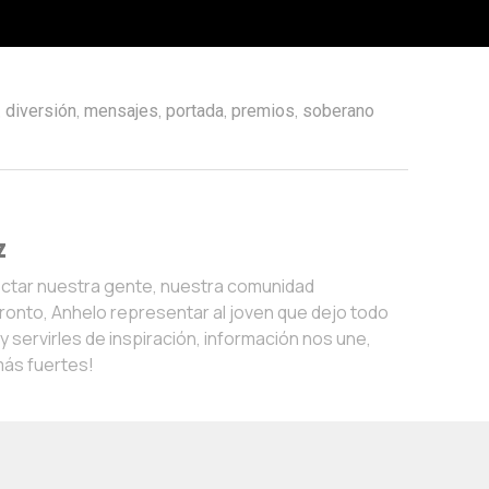
,
,
,
,
,
diversión
mensajes
portada
premios
soberano
z
ectar nuestra gente, nuestra comunidad
onto, Anhelo representar al joven que dejo todo
 servirles de inspiración, información nos une,
más fuertes!