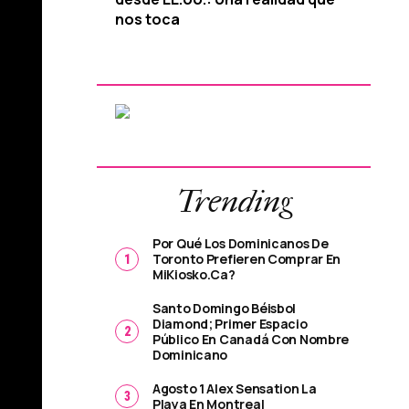
nos toca
Trending
Por Qué Los Dominicanos De
Toronto Prefieren Comprar En
MiKiosko.ca?
Santo Domingo Béisbol
Diamond; Primer Espacio
Público En Canadá Con Nombre
Dominicano
Agosto 1 Alex Sensation La
Playa En Montreal