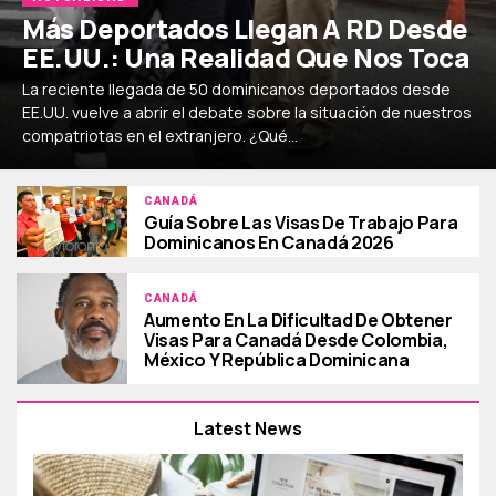
Más Deportados Llegan A RD Desde
EE.UU.: Una Realidad Que Nos Toca
La reciente llegada de 50 dominicanos deportados desde
EE.UU. vuelve a abrir el debate sobre la situación de nuestros
compatriotas en el extranjero. ¿Qué...
CANADÁ
Guía Sobre Las Visas De Trabajo Para
Dominicanos En Canadá 2026
CANADÁ
Aumento En La Dificultad De Obtener
Visas Para Canadá Desde Colombia,
México Y República Dominicana
Latest News