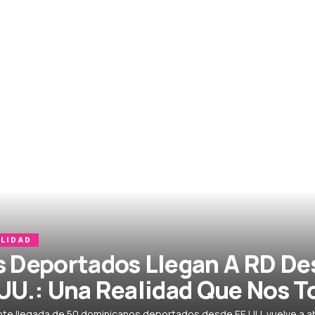
LIDAD
 Deportados Llegan A RD De
UU.: Una Realidad Que Nos T
nte llegada de 50 dominicanos deportados desde EE.UU. vuelve a abr