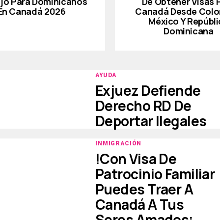
jo Para Dominicanos
De Obtener Visas 
En Canadá 2026
Canadá Desde Colo
México Y Repúbli
Dominicana
AYUDA
Exjuez Defiende
Derecho RD De
Deportar Ilegales
INMIGRACIÓN
!Con Visa De
Patrocinio Familiar
Puedes Traer A
Canadá A Tus
Seres Amados¡