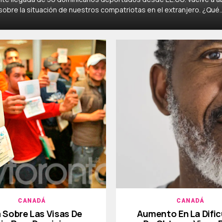
obre la situación de nuestros compatriotas en el extranjero. ¿Qué..
CANADÁ
CANADÁ
 Sobre Las Visas De
Aumento En La Dific