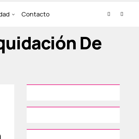
idad
Contacto
iquidación De
n