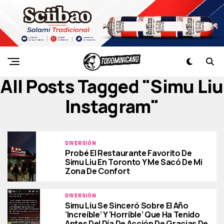
All Posts Tagged "simu Liu
Instagram"
DIVERSIÓN
Probé El Restaurante Favorito De
Simu Liu En Toronto Y Me Sacó De Mi
Zona De Confort
DIVERSIÓN
Simu Liu Se Sinceró Sobre El Año
‘increíble’ Y ‘horrible’ Que Ha Tenido
Antes Del Día De Acción De Gracias De