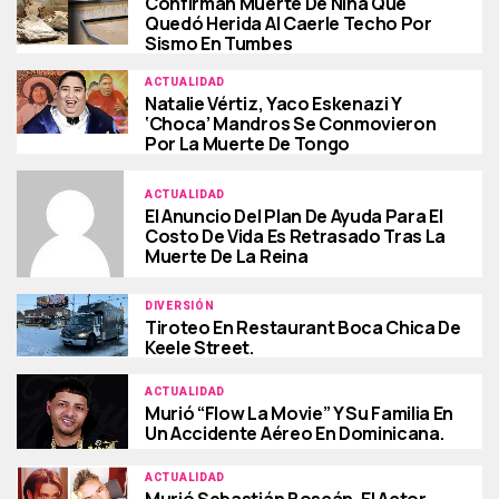
Confirman Muerte De Niña Que
Quedó Herida Al Caerle Techo Por
Sismo En Tumbes
ACTUALIDAD
Natalie Vértiz, Yaco Eskenazi Y
‘Choca’ Mandros Se Conmovieron
Por La Muerte De Tongo
ACTUALIDAD
El Anuncio Del Plan De Ayuda Para El
Costo De Vida Es Retrasado Tras La
Muerte De La Reina
DIVERSIÓN
Tiroteo En Restaurant Boca Chica De
Keele Street.
ACTUALIDAD
Murió “Flow La Movie” Y Su Familia En
Un Accidente Aéreo En Dominicana.
ACTUALIDAD
Murió Sebastián Boscán, El Actor