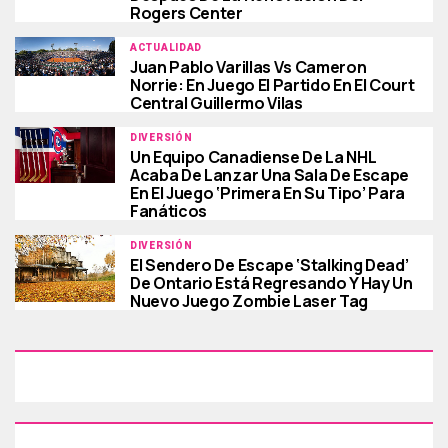
Rogers Center
ACTUALIDAD
Juan Pablo Varillas Vs Cameron
Norrie: En Juego El Partido En El Court
Central Guillermo Vilas
DIVERSIÓN
Un Equipo Canadiense De La NHL
Acaba De Lanzar Una Sala De Escape
En El Juego ‘primera En Su Tipo’ Para
Fanáticos
DIVERSIÓN
El Sendero De Escape ‘Stalking Dead’
De Ontario Está Regresando Y Hay Un
Nuevo Juego Zombie Laser Tag