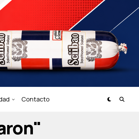
idad
Contacto
aron"