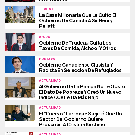
TORONTO
La Casa Millonaria Que Le Quito El
Gobierno De Canada A Sir Henry
Pellatt
AYUDA
Gobierno De Trudeau Quita Los
Taxes De Comida, Alchool Y Otros.
PORTADA
Gobierno Canadiense Clasista Y
Racista En Selección De Refugiados
ACTUALIDAD
Al Gobierno De La Pampa No Le Gustó
El Dato De Pobreza Y Creó Un Nuevo
Índice Que Le Da Más Bajo
ACTUALIDAD
El “Cuervo” Larroque Sugirió Que Un
Sector Del Gobierno Quiere
Proscribir A Cristina Kirchner
ACTUALIDAD