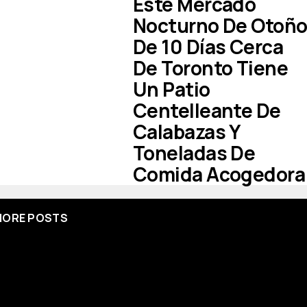
Este Mercado
Nocturno De Otoñ
De 10 Días Cerca
De Toronto Tiene
Un Patio
Centelleante De
Calabazas Y
Toneladas De
Comida Acogedora
ORE POSTS
[mc4wp_form id=67000]
 here