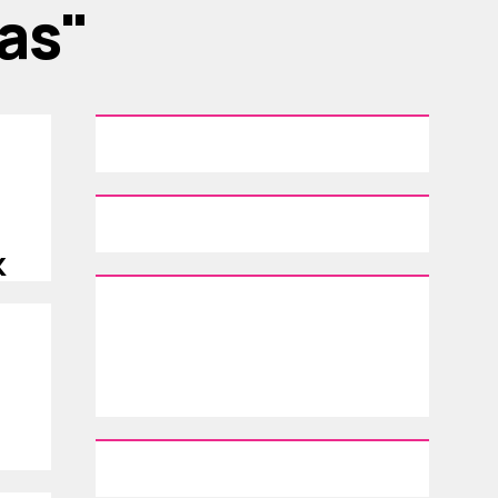
ias"
k