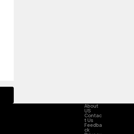
o
About
US
Contac
t Us
Feedba
ck