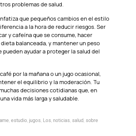
tros problemas de salud.
nfatiza que pequeños cambios en el estilo
ferencia a la hora de reducir riesgos. Ser
car y cafeína que se consume, hacer
a dieta balanceada, y mantener un peso
 pueden ayudar a proteger la salud del
n café por la mañana o un jugo ocasional,
ener el equilibrio y la moderación. Tu
muchas decisiones cotidianas que, en
 una vida más larga y saludable.
,
,
,
,
,
,
rame
estudio
jugos
Los
noticias
salud
sobre