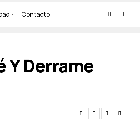
idad
Contacto
fé Y Derrame