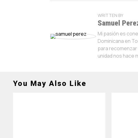
WRITTEN BY
Samuel Pere
Mi pasión es con
Dominicana en Tor
para recomenzar y
unidad nos hace 
You May Also Like