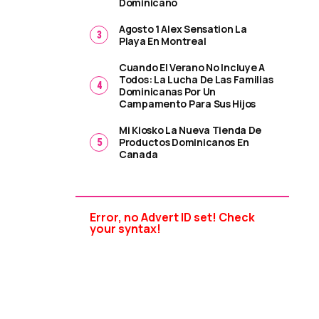
Dominicano
Agosto 1 Alex Sensation La
Playa En Montreal
Cuando El Verano No Incluye A
Todos: La Lucha De Las Familias
Dominicanas Por Un
Campamento Para Sus Hijos
Mi Kiosko La Nueva Tienda De
Productos Dominicanos En
Canada
Error, no Advert ID set! Check
your syntax!