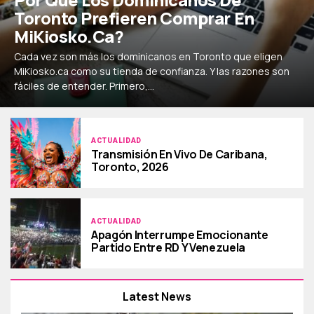
Toronto Prefieren Comprar En
MiKiosko.ca?
Cada vez son más los dominicanos en Toronto que eligen
MiKiosko.ca como su tienda de confianza. Y las razones son
fáciles de entender. Primero,...
ACTUALIDAD
Transmisión En Vivo De Caribana,
Toronto, 2026
ACTUALIDAD
Apagón Interrumpe Emocionante
Partido Entre RD Y Venezuela
Latest News