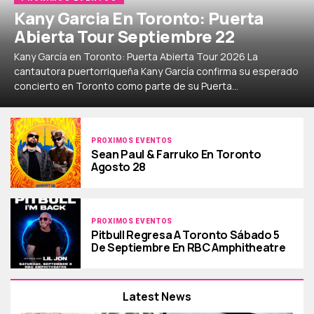
Kany Garcia En Toronto: Puerta
Abierta Tour Septiembre 22
Kany García en Toronto: Puerta Abierta Tour 2026 La
cantautora puertorriqueña Kany García confirma su esperado
concierto en Toronto como parte de su Puerta...
PROXIMOS EVENTOS
Sean Paul & Farruko En Toronto
Agosto 28
PROXIMOS EVENTOS
Pitbull Regresa A Toronto Sábado 5
De Septiembre En RBC Amphitheatre
Latest News