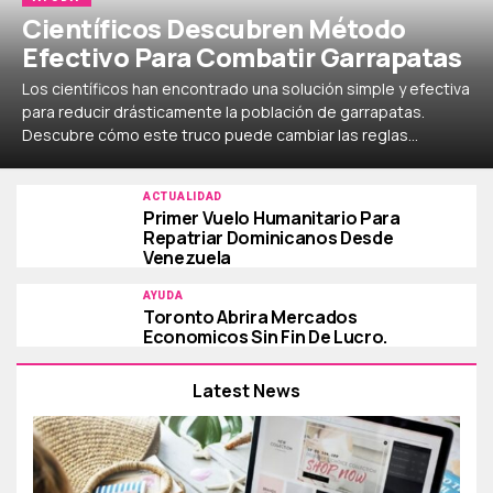
Científicos Descubren Método
Efectivo Para Combatir Garrapatas
Los científicos han encontrado una solución simple y efectiva
para reducir drásticamente la población de garrapatas.
Descubre cómo este truco puede cambiar las reglas...
ACTUALIDAD
Primer Vuelo Humanitario Para
Repatriar Dominicanos Desde
Venezuela
AYUDA
Toronto Abrira Mercados
Economicos Sin Fin De Lucro.
Latest News