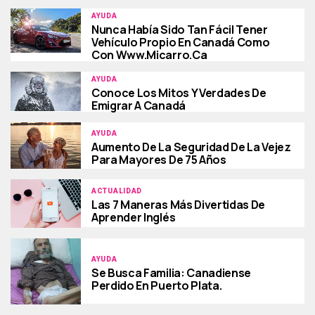
AYUDA
Nunca Había Sido Tan Fácil Tener
Vehículo Propio En Canadá Como
Con Www.micarro.ca
AYUDA
Conoce Los Mitos Y Verdades De
Emigrar A Canadá
AYUDA
Aumento De La Seguridad De La Vejez
Para Mayores De 75 Años
ACTUALIDAD
Las 7 Maneras Más Divertidas De
Aprender Inglés
AYUDA
Se Busca Familia: Canadiense
Perdido En Puerto Plata.