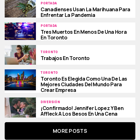
PORTADA
Canadienses Usan La Marihuana Para
Enfrentar La Pandemia
PORTADA
Tres Muertos En Menos De Una Hora
En Toronto
TORONTO
Trabajos En Toronto
TORONTO
Toronto Es Elegida Como Una De Las
Mejores Ciudades Del Mundo Para
Crear Empresa
DIVERSIÓN
¡Confirmado! Jennifer Lopez Y Ben
Affleck A Los Besos En Una Cena
MORE POSTS