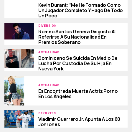
Kevin Durant: “Me He Formado Como
Un Jugador Completo Y Hago De Todo
Un Poco”
DIVERSIÓN
Romeo Santos Genera Disgusto Al
Referirse A Su Nacionalidad En
Premios Soberano
ACTUALIDAD
Dominicano Se Suicida En Medio De
Lucha Por Custodia De Su Hija En
Nueva York
ACTUALIDAD
Es Encontrada Muerta Actriz Porno
En Los Ángeles
DEPORTES
Vladimir Guerrero Jr. Apunta A Los 60
Jonrones