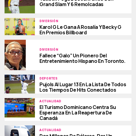
Grand Slam Y 6 Remolcadas
DIVERSIÓN
Karol G Le Gana A Rosalía Y Becky G
En Premios Billboard
DIVERSIÓN
Fallece “Galo” Un Pionero Del
Entretenimiento Hispano En Toronto.
DEPORTES
Pujols Al Lugar 13 En La Lista De Todos
Los Tiempos De Hits Conectados
ACTUALIDAD
El Turismo Dominicano Centra Su
Esperanza En La Reapertura De
Canadá
ACTUALIDAD
Dos Millones De Dólares, Por Un