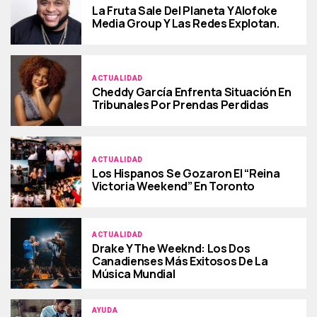
La Fruta Sale Del Planeta Y Alofoke
Media Group Y Las Redes Explotan.
ACTUALIDAD
Cheddy García Enfrenta Situación En
Tribunales Por Prendas Perdidas
ACTUALIDAD
Los Hispanos Se Gozaron El “Reina
Victoria Weekend” En Toronto
ACTUALIDAD
Drake Y The Weeknd: Los Dos
Canadienses Más Exitosos De La
Música Mundial
AYUDA