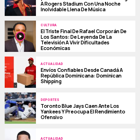
A Rogers Stadium Con Una Noche
Inolvidable Llena De Música
CULTURA
El Triste Final De Rafael Corporán De
Los Santos: De Leyenda De La
Televisión A Vivir Dificultades
Económicas
ACTUALIDAD
Envíos Confiables Desde Canadá A
República Dominicana: Dominican
Shipping
DEPORTES
Toronto Blue Jays Caen Ante Los
Yankees Y Preocupa El Rendimiento
Ofensivo
ACTUALIDAD