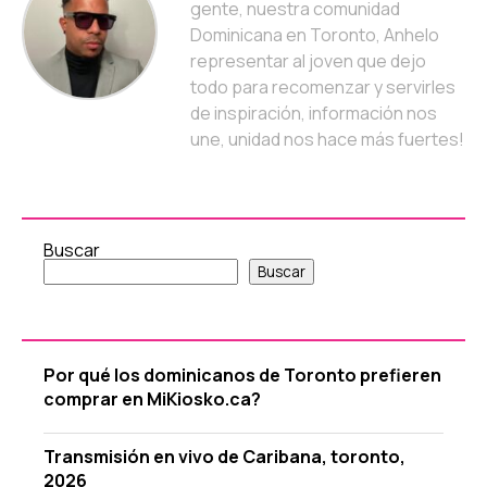
gente, nuestra comunidad
Dominicana en Toronto, Anhelo
representar al joven que dejo
todo para recomenzar y servirles
de inspiración, información nos
une, unidad nos hace más fuertes!
Buscar
Buscar
Por qué los dominicanos de Toronto prefieren
comprar en MiKiosko.ca?
Transmisión en vivo de Caribana, toronto,
2026