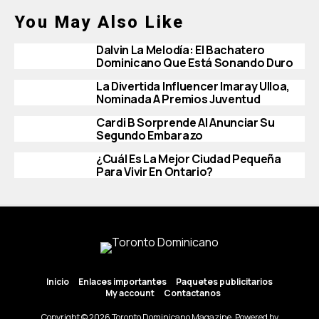
You May Also Like
Dalvin La Melodía: El Bachatero
Dominicano Que Está Sonando Duro
La Divertida Influencer Imaray Ulloa,
Nominada A Premios Juventud
Cardi B Sorprende Al Anunciar Su
Segundo Embarazo
¿Cuál Es La Mejor Ciudad Pequeña
Para Vivir En Ontario?
Inicio
Enlaces importantes
Paquetes publicitarios
My account
Contactanos
Copyright © 2026 Toronto Dominicano Magazine. Powered by