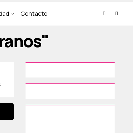
idad
Contacto
ranos"
s