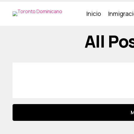
Inicio
Inmigrac
All P
M